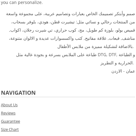
you can personalize.
صمم وأبتكر تصميمك الخاص بعبارات وتصاميم عربية، على مجموعة واسعة
من المنتجات رجالي و نسائي مثل: تيشيرت قطن، هودي، بلوفر بسحاب،
قميص بولو، بلوزة كم طويل، مج، كوب حراري، تي شيرت رجلان، اكواب,
مناشف, قبعات, علاقة مفاتيح, كتب واكسسوارات عديدة و الالوان متنوعة،
بالاضاقة لتشكيلة مميزة من ملابس الأطفال.
طباعة على الملابس بسرعة و بجودة عالية مثل DTG, DTF, و الطباعة
الحرارية و التطريز.
عمان - الاردن
NAVIGATION
About Us
Reviews
Guarantee
Size Chart