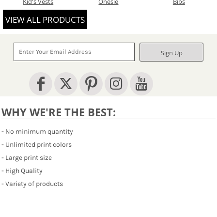
Kid's Vests
Onesie
Bibs
VIEW ALL PRODUCTS
Sign Up
WHY WE'RE THE BEST:
- No minimum quantity
- Unlimited print colors
- Large print size
- High Quality
- Variety of products