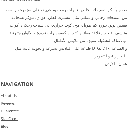
صمم وأبتكر تصميمك الخاص بعبارات وتصاميم عربية، على مجموعة واسعة
من المنتجات رجالي و نسائي مثل: تيشيرت قطن، هودي، بلوفر بسحاب،
قميص بولو، بلوزة كم طويل، مج، كوب حراري، تي شيرت رجلان، اكواب,
مناشف, قبعات, علاقة مفاتيح, كتب واكسسوارات عديدة و الالوان متنوعة،
بالاضاقة لتشكيلة مميزة من ملابس الأطفال.
طباعة على الملابس بسرعة و بجودة عالية مثل DTG, DTF, و الطباعة
الحرارية و التطريز.
عمان - الاردن
NAVIGATION
About Us
Reviews
Guarantee
Size Chart
Blog