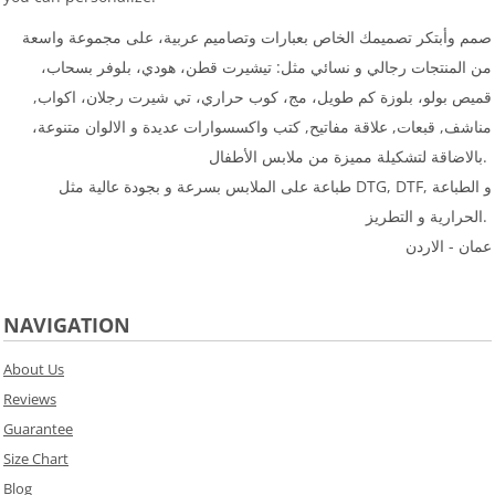
صمم وأبتكر تصميمك الخاص بعبارات وتصاميم عربية، على مجموعة واسعة
من المنتجات رجالي و نسائي مثل: تيشيرت قطن، هودي، بلوفر بسحاب،
قميص بولو، بلوزة كم طويل، مج، كوب حراري، تي شيرت رجلان، اكواب,
مناشف, قبعات, علاقة مفاتيح, كتب واكسسوارات عديدة و الالوان متنوعة،
بالاضاقة لتشكيلة مميزة من ملابس الأطفال.
طباعة على الملابس بسرعة و بجودة عالية مثل DTG, DTF, و الطباعة
الحرارية و التطريز.
عمان - الاردن
NAVIGATION
About Us
Reviews
Guarantee
Size Chart
Blog