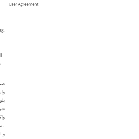
User Agreement
ug,
ll
u
صمم
وا،
بلو
شير
واك
ملابس الأطفال.