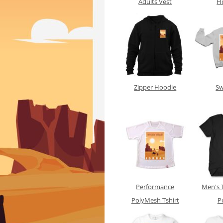
Adults Vest
H
Zipper Hoodie
Sw
Performance
Men's 
PolyMesh Tshirt
P