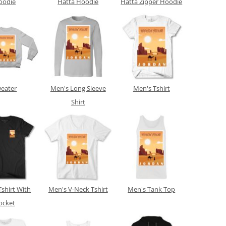
oodie
Hatta Hoodie
Hatta Zipper Hoodie
eater
Men's Long Sleeve
Men's Tshirt
Shirt
Tshirt With
Men's V-Neck Tshirt
Men's Tank Top
ocket