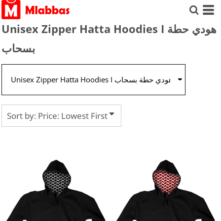
Default
Price: Lowest First
Unisex Zipper Hatta Hoodies I هودي حطة
Price: Highest First
بسحاب
Date Added
Sort by: Price: Lowest First