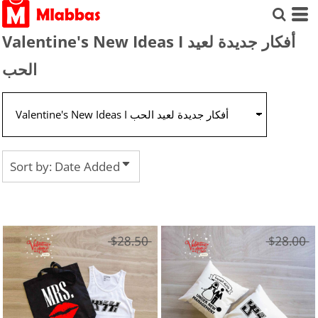
Default
Price: Lowest First
Valentine's New Ideas I أفكار جديدة لعيد
Price: Highest First
الحب
Date Added
Sort by: Date Added