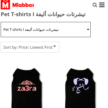
Default
Price: Lowest First
Pet T-shirts I تيشرتات حيوانات أليفة
Price: Highest First
Date Added
Sort by: Price: Lowest First