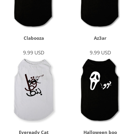
Clabooza
Az3ar
9.99
USD
9.99
USD
Eveready Cat
Halloween boo