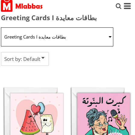
Default
Price: Lowest First
Greeting Cards I بطاقات معايدة
Price: Highest First
Date Added
Sort by: Default