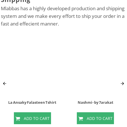
Mlabbas has a highly developed production and shipping
system and we make every effort to ship your order in a
fast and effecient manner.
La Ansaky Falasteen Tshirt
Nashmi - by 7arakat
ADD TO CART
ADD TO CART