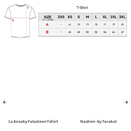
La Ansaky Falasteen Tshirt
Nashmi - by 7arakat