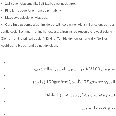
1x1 cotton/elastane rib, Self-fabric back neck tape.
Fine knit gauge for enhanced printability.
Made exclusively for Mlabbas.
Care Instructions:
Wash inside out with cold water with similar colors using a
gentle cycle. Ironing: If ironing is necessary, iron inside-out on the lowest setting
(Do not iron the printed design). Drying: Tumble dry low or hang-dry. No-Nos:
Avoid using bleach and do not dry clean.
صنع من 100% قطن, سهل الغسيل و التنشيف.
الوزن: 175gm/m² (أبيض) 150gm/m² (ملون).
نسيج متماسك بشكل جيد لتعزيز الطباعة.
صنع خصيصا لملبس.