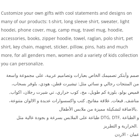
Customize your own gifts with cool statements and designs on
many of our products: t-shirt, long sleeve shirt, sweater, light
hoodei, phone cover, mug, camp mug, travel mug, hoodie,
accessories, books, zipper hoodie, towel, raglan, polo shirt, pet
shirt, key chain, magnet, sticker, pillow, pins, hats and much
more, for all genders men, women and a variety of kids collection
you can personalize.
صمم وأبتكر تصميمك الخاص بعبارات وتصاميم عربية، على مجموعة واسعة
من المنتجات رجالي و نسائي مثل: تيشيرت قطن، هودي، بلوفر بسحاب،
قميص بولو، بلوزة كم طويل، مج، كوب حراري، تي شيرت رجلان، اكواب,
مناشف, قبعات, علاقة مفاتيح, كتب واكسسوارات عديدة و الالوان متنوعة،
بالاضاقة لتشكيلة مميزة من ملابس الأطفال.
طباعة على الملابس بسرعة و بجودة عالية مثل DTG, DTF, و الطباعة
الحرارية و التطريز.
عمان - الاردن