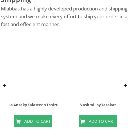
Mlabbas has a highly developed production and shipping
system and we make every effort to ship your order in a
fast and effecient manner.
La Ansaky Falasteen Tshirt
Nashmi - by 7arakat
ADD TO CART
ADD TO CART