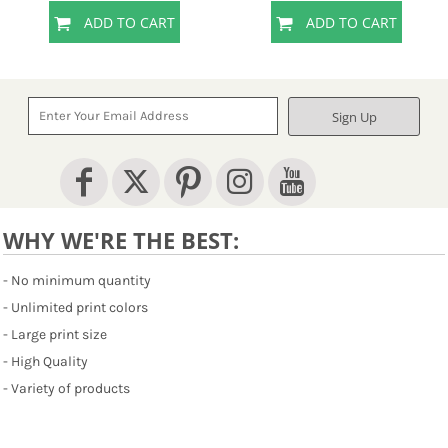
ADD TO CART
ADD TO CART
Sign Up
WHY WE'RE THE BEST:
- No minimum quantity
- Unlimited print colors
- Large print size
- High Quality
- Variety of products