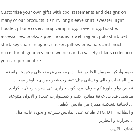
Customize your own gifts with cool statements and designs on
many of our products: t-shirt, long sleeve shirt, sweater, light
hoodei, phone cover, mug, camp mug, travel mug, hoodie,
accessories, books, zipper hoodie, towel, raglan, polo shirt, pet
shirt, key chain, magnet, sticker, pillow, pins, hats and much
more, for all genders men, women and a variety of kids collection
you can personalize.
صمم وأبتكر تصميمك الخاص بعبارات وتصاميم عربية، على مجموعة واسعة
من المنتجات رجالي و نسائي مثل: تيشيرت قطن، هودي، بلوفر بسحاب،
قميص بولو، بلوزة كم طويل، مج، كوب حراري، تي شيرت رجلان، اكواب,
مناشف, قبعات, علاقة مفاتيح, كتب واكسسوارات عديدة و الالوان متنوعة،
بالاضاقة لتشكيلة مميزة من ملابس الأطفال.
طباعة على الملابس بسرعة و بجودة عالية مثل DTG, DTF, و الطباعة
الحرارية و التطريز.
عمان - الاردن