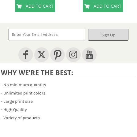
ADD TO CART
ADD TO CART
Sign Up
WHY WE'RE THE BEST:
- No minimum quantity
- Unlimited print colors
- Large print size
- High Quality
- Variety of products