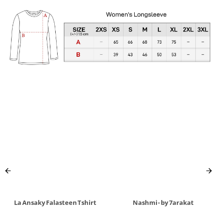
La Ansaky Falasteen Tshirt
Nashmi - by 7arakat