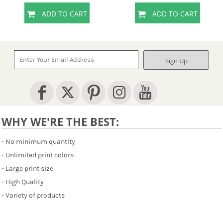
ADD TO CART
ADD TO CART
Sign Up
WHY WE'RE THE BEST:
- No minimum quantity
- Unlimited print colors
- Large print size
- High Quality
- Variety of products