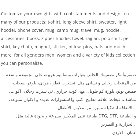
Customize your own gifts with cool statements and designs on
many of our products: t-shirt, long sleeve shirt, sweater, light
hoodei, phone cover, mug, camp mug, travel mug, hoodie,
accessories, books, zipper hoodie, towel, raglan, polo shirt, pet
shirt, key chain, magnet, sticker, pillow, pins, hats and much
more, for all genders men, women and a variety of kids collection
you can personalize.
صمم وأبتكر تصميمك الخاص بعبارات وتصاميم عربية، على مجموعة واسعة
من المنتجات رجالي و نسائي مثل: تيشيرت قطن، هودي، بلوفر بسحاب،
قميص بولو، بلوزة كم طويل، مج، كوب حراري، تي شيرت رجلان، اكواب,
مناشف, قبعات, علاقة مفاتيح, كتب واكسسوارات عديدة و الالوان متنوعة،
بالاضاقة لتشكيلة مميزة من ملابس الأطفال.
طباعة على الملابس بسرعة و بجودة عالية مثل DTG, DTF, و الطباعة
الحرارية و التطريز.
عمان - الاردن