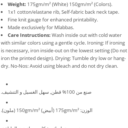
Weight:
175gm/m² (White) 150gm/m² (Colors).
1x1 cotton/elastane rib, Self-fabric back neck tape.
Fine knit gauge for enhanced printability.
Made exclusively for Mlabbas.
Care Instructions:
Wash inside out with cold water
with similar colors using a gentle cycle. Ironing: If ironing
is necessary, iron inside-out on the lowest setting (Do not
iron the printed design). Drying: Tumble dry low or hang-
dry. No-Nos: Avoid using bleach and do not dry clean.
صنع من 100% قطن, سهل الغسيل و التنشيف.
الوزن: 175gm/m² (أبيض) 150gm/m² (ملون).