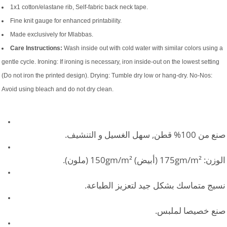
1x1 cotton/elastane rib, Self-fabric back neck tape.
Fine knit gauge for enhanced printability.
Made exclusively for Mlabbas.
Care Instructions:
Wash inside out with cold water with similar colors using a
gentle cycle. Ironing: If ironing is necessary, iron inside-out on the lowest setting
(Do not iron the printed design). Drying: Tumble dry low or hang-dry. No-Nos:
Avoid using bleach and do not dry clean.
صنع من 100% قطن, سهل الغسيل و التنشيف.
الوزن: 175gm/m² (أبيض) 150gm/m² (ملون).
نسيج متماسك بشكل جيد لتعزيز الطباعة.
صنع خصيصا لملبس.