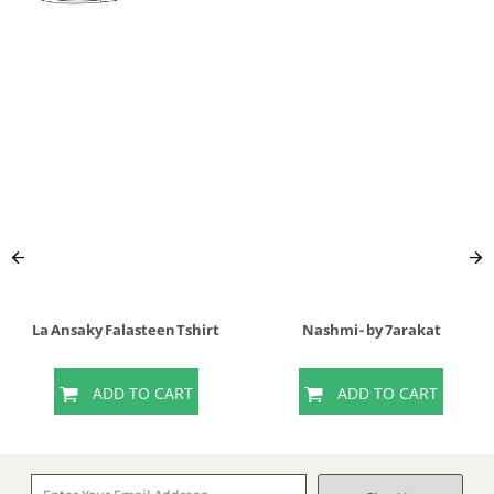
La Ansaky Falasteen Tshirt
Nashmi - by 7arakat
ADD TO CART
ADD TO CART