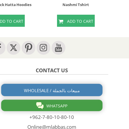
ack Hatta Hoodies
Nashmi Tshirt
Na
DD TO CART
ADD TO CART
CONTACT US
WHOLESALE / مبيعات بالجملة
WHATSAPP
+962-7-80-10-80-10
Online@mlabbas.com