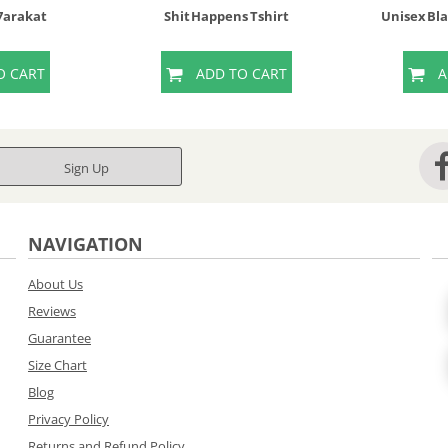
 7arakat
Shit Happens Tshirt
Unisex Bl
O CART
ADD TO CART
A
Sign Up
NAVIGATION
About Us
Reviews
Guarantee
Size Chart
Blog
Privacy Policy
Returns and Refund Policy