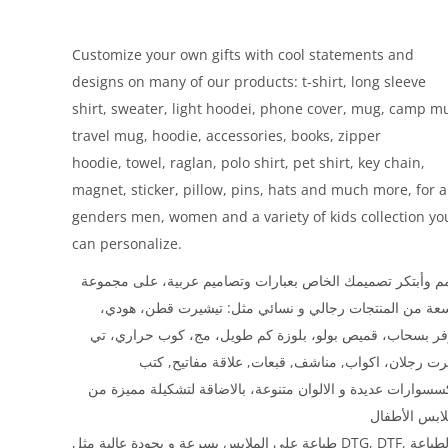
Customize your own gifts with cool statements and
designs on many of our products: t-shirt, long sleeve
shirt, sweater, light hoodei, phone cover, mug, camp m
travel mug, hoodie, accessories, books, zipper
hoodie, towel, raglan, polo shirt, pet shirt, key chain,
magnet, sticker, pillow, pins, hats and much more, for a
genders men, women and a variety of kids collection yo
can personalize.
 وأبتكر تصميمك الخاص بعبارات وتصاميم عربية، على مجموعة
سعة من المنتجات رجالي و نسائي مثل: تيشيرت قطن، هودي
فر بسحاب، قميص بولو، بلوزة كم طويل، مج، كوب حراري، تي
ت رجلان، اكواب, مناشف, قبعات, علاقة مفاتيح, كتب
سسوارات عديدة و الالوان متنوعة، بالاضاقة لتشكيلة مميزة من
طباعة على الملابس بسرعة و بجودة عالية مثل DTG, DTF, و الطباعة