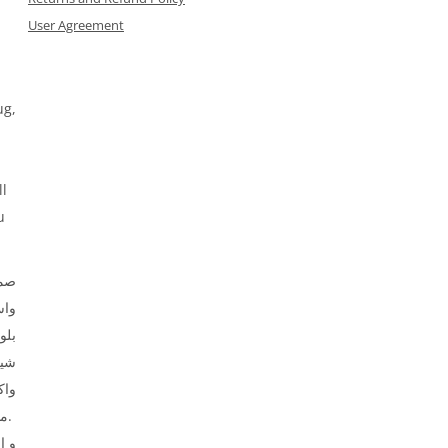
User Agreement
ug,
ll
u
صمم
وا،
بلو
شير
واك
ملابس الأطفال.