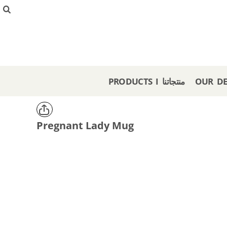
{CC} - {CN}
PRODUCTS I منتجاتنا
OUR DESIGNS I تصاميمنا
CREATE I صمم هنا
GET A STORE I احصل على متجر
OFFERS I عروض
PRODUCTS I منتجاتنا
LOGIN
REGISTER
CART: 0 ITEM
Pregnant Lady Mug
CURRENCY: