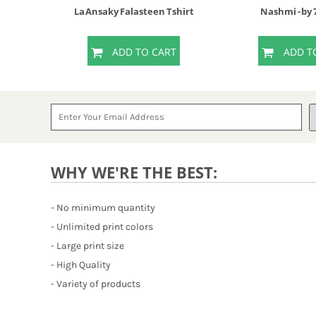
La Ansaky Falasteen Tshirt
Nashmi - by
T
ADD TO CART
ADD T
WHY WE'RE THE BEST:
- No minimum quantity
- Unlimited print colors
- Large print size
- High Quality
- Variety of products