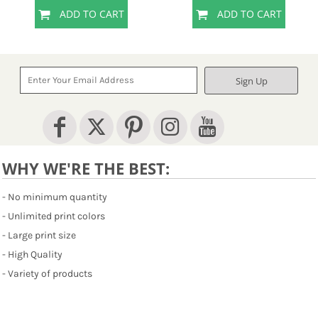
ADD TO CART
ADD TO CART
Sign Up
WHY WE'RE THE BEST:
- No minimum quantity
- Unlimited print colors
- Large print size
- High Quality
- Variety of products