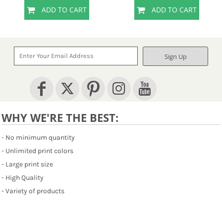
ADD TO CART
ADD TO CART
Sign Up
WHY WE'RE THE BEST:
- No minimum quantity
- Unlimited print colors
- Large print size
- High Quality
- Variety of products