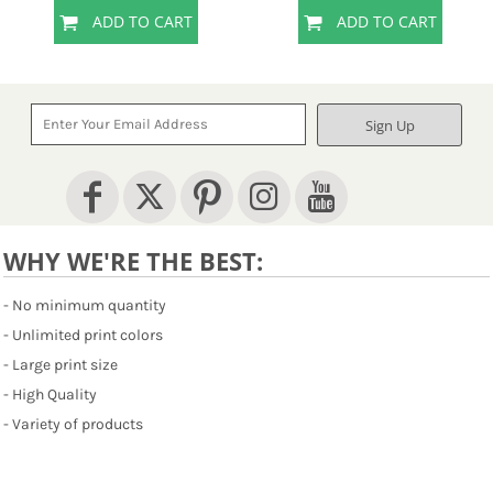
ADD TO CART
ADD TO CART
Sign Up
WHY WE'RE THE BEST:
- No minimum quantity
- Unlimited print colors
- Large print size
- High Quality
- Variety of products