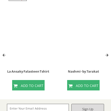
La Ansaky Falasteen Tshirt
Nashmi - by 7arakat
ADD TO CART
ADD TO CART
Sign Up