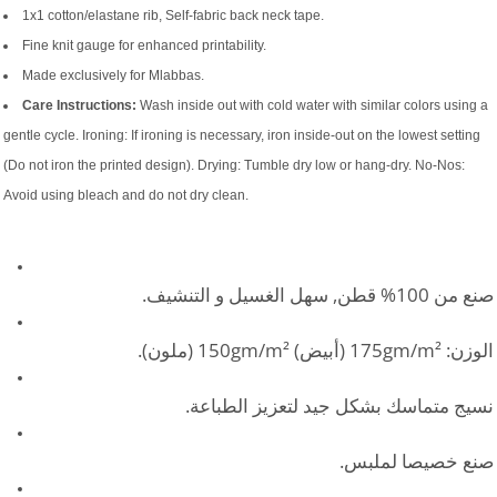
1x1 cotton/elastane rib, Self-fabric back neck tape.
Fine knit gauge for enhanced printability.
Made exclusively for Mlabbas.
Care Instructions:
Wash inside out with cold water with similar colors using a
gentle cycle. Ironing: If ironing is necessary, iron inside-out on the lowest setting
(Do not iron the printed design). Drying: Tumble dry low or hang-dry. No-Nos:
Avoid using bleach and do not dry clean.
صنع من 100% قطن, سهل الغسيل و التنشيف.
الوزن: 175gm/m² (أبيض) 150gm/m² (ملون).
نسيج متماسك بشكل جيد لتعزيز الطباعة.
صنع خصيصا لملبس.