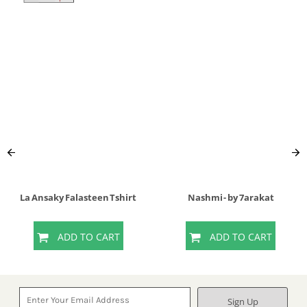
La Ansaky Falasteen Tshirt
Nashmi - by 7arakat
ADD TO CART
ADD TO CART
Sign Up