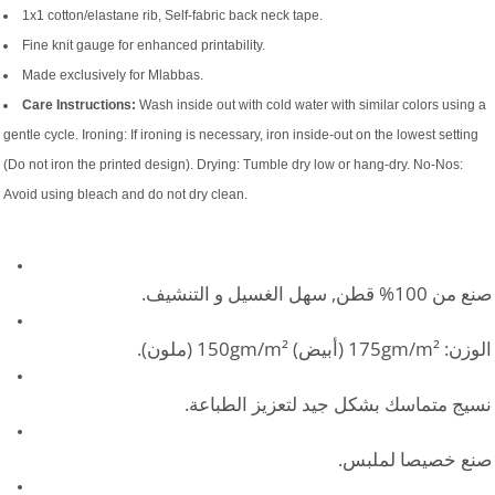
1x1 cotton/elastane rib, Self-fabric back neck tape.
Fine knit gauge for enhanced printability.
Made exclusively for Mlabbas.
Care Instructions:
Wash inside out with cold water with similar colors using a
gentle cycle. Ironing: If ironing is necessary, iron inside-out on the lowest setting
(Do not iron the printed design). Drying: Tumble dry low or hang-dry. No-Nos:
Avoid using bleach and do not dry clean.
صنع من 100% قطن, سهل الغسيل و التنشيف.
الوزن: 175gm/m² (أبيض) 150gm/m² (ملون).
نسيج متماسك بشكل جيد لتعزيز الطباعة.
صنع خصيصا لملبس.