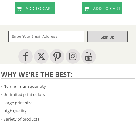
ADD TO CART
ADD TO CART
Sign Up
WHY WE'RE THE BEST:
- No minimum quantity
- Unlimited print colors
- Large print size
- High Quality
- Variety of products