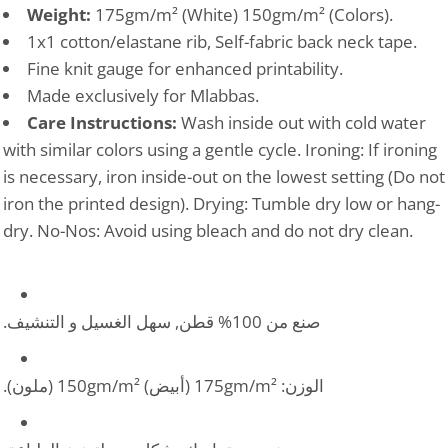
Weight:
175gm/m² (White) 150gm/m² (Colors).
1x1 cotton/elastane rib, Self-fabric back neck tape.
Fine knit gauge for enhanced printability.
Made exclusively for Mlabbas.
Care Instructions:
Wash inside out with cold water
with similar colors using a gentle cycle. Ironing: If ironing
is necessary, iron inside-out on the lowest setting (Do not
iron the printed design). Drying: Tumble dry low or hang-
dry. No-Nos: Avoid using bleach and do not dry clean.
صنع من 100% قطن, سهل الغسيل و التنشيف.
الوزن: 175gm/m² (أبيض) 150gm/m² (ملون).