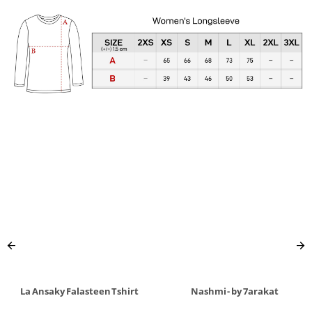
La Ansaky Falasteen Tshirt
Nashmi - by 7arakat