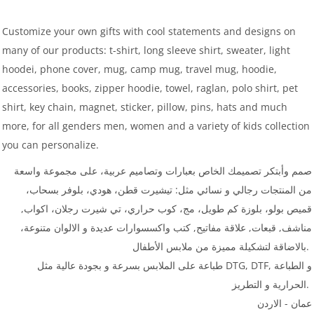
Customize your own gifts with cool statements and designs on
many of our products: t-shirt, long sleeve shirt, sweater, light
hoodei, phone cover, mug, camp mug, travel mug, hoodie,
accessories, books, zipper hoodie, towel, raglan, polo shirt, pet
shirt, key chain, magnet, sticker, pillow, pins, hats and much
more, for all genders men, women and a variety of kids collection
you can personalize.
صمم وأبتكر تصميمك الخاص بعبارات وتصاميم عربية، على مجموعة واسعة
من المنتجات رجالي و نسائي مثل: تيشيرت قطن، هودي، بلوفر بسحاب،
قميص بولو، بلوزة كم طويل، مج، كوب حراري، تي شيرت رجلان، اكواب,
مناشف, قبعات, علاقة مفاتيح, كتب واكسسوارات عديدة و الالوان متنوعة،
بالاضاقة لتشكيلة مميزة من ملابس الأطفال.
طباعة على الملابس بسرعة و بجودة عالية مثل DTG, DTF, و الطباعة
الحرارية و التطريز.
عمان - الاردن