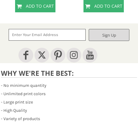
ADD TO CART
ADD TO CART
Sign Up
WHY WE'RE THE BEST:
- No minimum quantity
- Unlimited print colors
- Large print size
- High Quality
- Variety of products