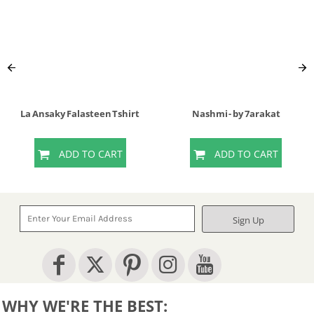
La Ansaky Falasteen Tshirt
Nashmi - by 7arakat
ADD TO CART
ADD TO CART
Sign Up
WHY WE'RE THE BEST: