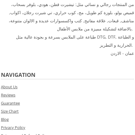
من المنتجات رجالي و نسائي مثل: تيشيرت قطن، هودي، بلوفر بسحاب،
قميص بولو، بلوزة كم طويل، مج، كوب حراري، تي شيرت رجلان، اكواب,
مناشف, قبعات, علاقة مفاتيح, كتب واكسسوارات عديدة و الالوان متنوعة،
بالاضاقة لتشكيلة مميزة من ملابس الأطفال.
طباعة على الملابس بسرعة و بجودة عالية مثل DTG, DTF, و الطباعة
الحرارية و التطريز.
عمان - الاردن
NAVIGATION
About Us
Reviews
Guarantee
Size Chart
Blog
Privacy Policy