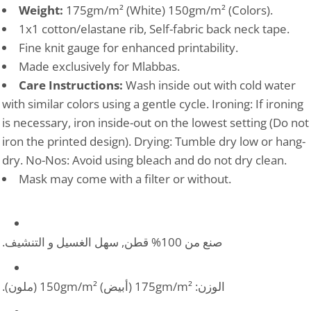
Weight:
175gm/m² (White) 150gm/m² (Colors).
1x1 cotton/elastane rib, Self-fabric back neck tape.
Fine knit gauge for enhanced printability.
Made exclusively for Mlabbas.
Care Instructions:
Wash inside out with cold water
with similar colors using a gentle cycle. Ironing: If ironing
is necessary, iron inside-out on the lowest setting (Do not
iron the printed design). Drying: Tumble dry low or hang-
dry. No-Nos: Avoid using bleach and do not dry clean.
Mask may come with a filter or without.
صنع من 100% قطن, سهل الغسيل و التنشيف.
الوزن: 175gm/m² (أبيض) 150gm/m² (ملون).