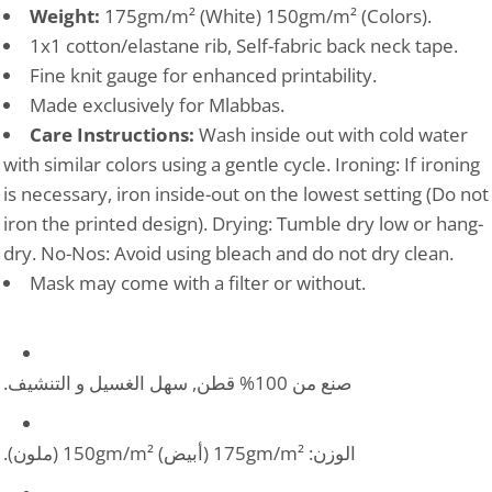
Weight:
175gm/m² (White) 150gm/m² (Colors).
1x1 cotton/elastane rib, Self-fabric back neck tape.
Fine knit gauge for enhanced printability.
Made exclusively for Mlabbas.
Care Instructions:
Wash inside out with cold water
with similar colors using a gentle cycle. Ironing: If ironing
is necessary, iron inside-out on the lowest setting (Do not
iron the printed design). Drying: Tumble dry low or hang-
dry. No-Nos: Avoid using bleach and do not dry clean.
Mask may come with a filter or without.
صنع من 100% قطن, سهل الغسيل و التنشيف.
الوزن: 175gm/m² (أبيض) 150gm/m² (ملون).