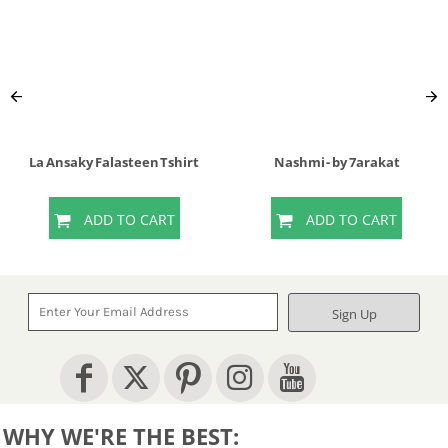
La Ansaky Falasteen Tshirt
Nashmi - by 7arakat
ADD TO CART
ADD TO CART
Sign Up
WHY WE'RE THE BEST: