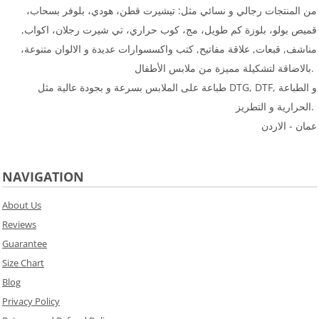
من المنتجات رجالي و نسائي مثل: تيشيرت قطن، هودي، بلوفر بسحاب،
قميص بولو، بلوزة كم طويل، مج، كوب حراري، تي شيرت رجلان، اكواب,
مناشف, قبعات, علاقة مفاتيح, كتب واكسسوارات عديدة و الالوان متنوعة،
بالاضاقة لتشكيلة مميزة من ملابس الأطفال.
طباعة على الملابس بسرعة و بجودة عالية مثل DTG, DTF, و الطباعة
الحرارية و التطريز.
عمان - الاردن
NAVIGATION
About Us
Reviews
Guarantee
Size Chart
Blog
Privacy Policy