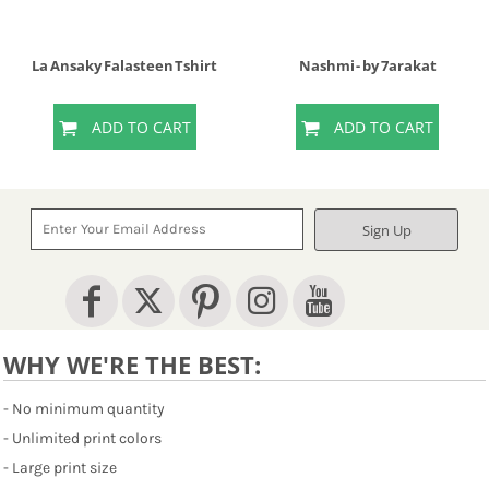
La Ansaky Falasteen Tshirt
Nashmi - by 7arakat
ADD TO CART
ADD TO CART
Sign Up
WHY WE'RE THE BEST:
- No minimum quantity
- Unlimited print colors
- Large print size