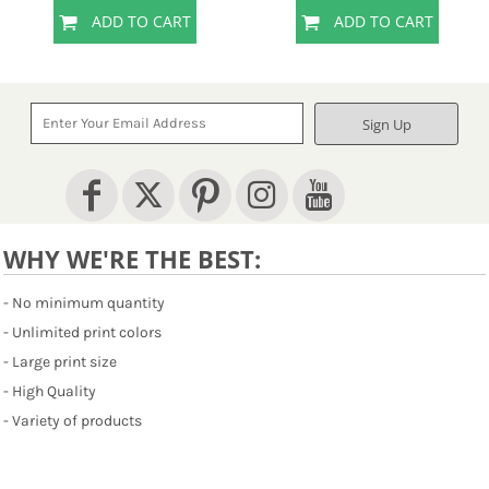
ADD TO CART
ADD TO CART
Sign Up
WHY WE'RE THE BEST:
- No minimum quantity
- Unlimited print colors
- Large print size
- High Quality
- Variety of products