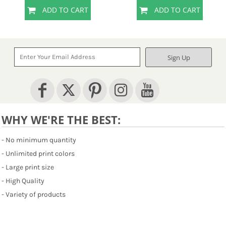
ADD TO CART
ADD TO CART
Sign Up
WHY WE'RE THE BEST:
- No minimum quantity
- Unlimited print colors
- Large print size
- High Quality
- Variety of products