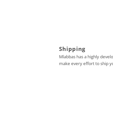
Shipping
Mlabbas has a highly devel
make every effort to ship y