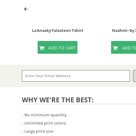
La Ansaky Falasteen Tshirt
Nashmi - by
T
ADD TO CART
ADD T
WHY WE'RE THE BEST:
- No minimum quantity
- Unlimited print colors
- Large print size