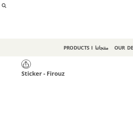
{CC} - {CN}
PRODUCTS I منتجاتنا
OUR DESIGNS I تصاميمنا
CREATE I صمم هنا
GET A STORE I احصل على متجر
OFFERS I عروض
PRODUCTS I منتجاتنا
LOGIN
REGISTER
CART: 0 ITEM
Sticker - Firouz
CURRENCY: