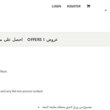
LOGIN
REGISTER
OFFERS I عروض
 STORE I احصل على متجر
rface.
 and any flat non-porous surface.
مصنوع من ورق لاصق مغطاة بطبقة لامعة.