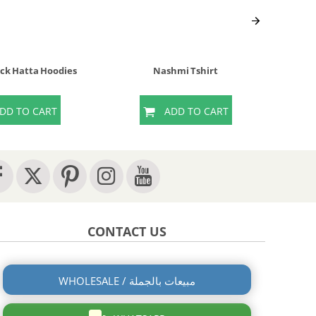
ack Hatta Hoodies
Nashmi Tshirt
Na
DD TO CART
ADD TO CART
CONTACT US
WHOLESALE / مبيعات بالجملة