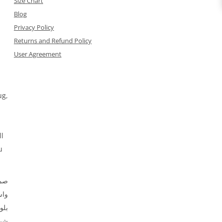
Size Chart
Blog
Privacy Policy
Returns and Refund Policy
User Agreement
ug,
ll
u
صمم
وا،
بلو
شير