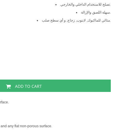
تصلح للاستخدام الداخلي والخارجي.
سهلة اللصق والإزالة.
مثالي للماكبوك, لابتوب, زجاج, و أي سطح صلب.
ADD TO CART
rface.
 and any flat non-porous surface.