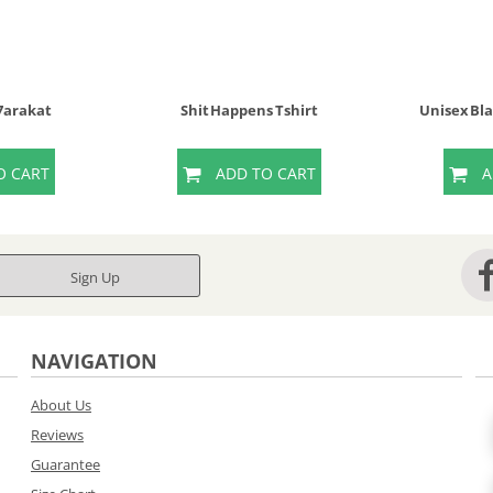
 7arakat
Shit Happens Tshirt
Unisex Bl
O CART
ADD TO CART
A
Sign Up
NAVIGATION
About Us
Reviews
Guarantee