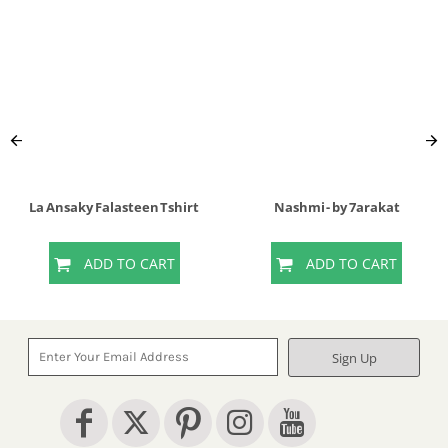
La Ansaky Falasteen Tshirt
Nashmi - by 7arakat
ADD TO CART
ADD TO CART
Sign Up