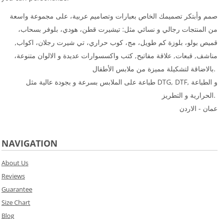
صمم وأبتكر تصميمك الخاص بعبارات وتصاميم عربية، على مجموعة واسعة
من المنتجات رجالي و نسائي مثل: تيشيرت قطن، هودي، بلوفر بسحاب،
قميص بولو، بلوزة كم طويل، مج، كوب حراري، تي شيرت رجلان، اكواب,
مناشف, قبعات, علاقة مفاتيح, كتب واكسسوارات عديدة و الالوان متنوعة،
بالاضاقة لتشكيلة مميزة من ملابس الأطفال.
طباعة على الملابس بسرعة و بجودة عالية مثل DTG, DTF, و الطباعة
الحرارية و التطريز.
عمان - الاردن
NAVIGATION
About Us
Reviews
Guarantee
Size Chart
Blog