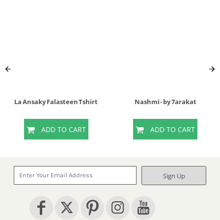
La Ansaky Falasteen Tshirt
Nashmi - by 7arakat
ADD TO CART
ADD TO CART
Sign Up