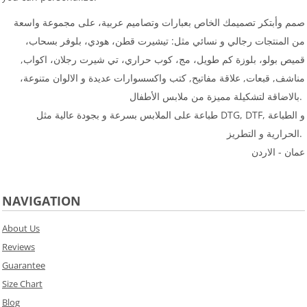
صمم وأبتكر تصميمك الخاص بعبارات وتصاميم عربية، على مجموعة واسعة
من المنتجات رجالي و نسائي مثل: تيشيرت قطن، هودي، بلوفر بسحاب،
قميص بولو، بلوزة كم طويل، مج، كوب حراري، تي شيرت رجلان، اكواب,
مناشف, قبعات, علاقة مفاتيح, كتب واكسسوارات عديدة و الالوان متنوعة،
بالاضاقة لتشكيلة مميزة من ملابس الأطفال.
طباعة على الملابس بسرعة و بجودة عالية مثل DTG, DTF, و الطباعة
الحرارية و التطريز.
عمان - الاردن
NAVIGATION
About Us
Reviews
Guarantee
Size Chart
Blog