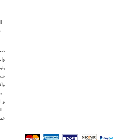
ll
u
صمم
وا،
بلو
شير
واك
ملابس الأطفال.
الحرارية و التطريز.
عما