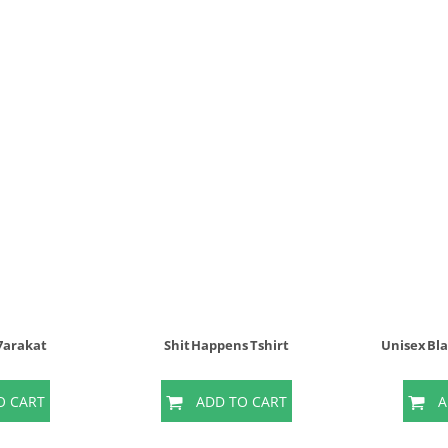
 7arakat
Shit Happens Tshirt
Unisex Bl
O CART
ADD TO CART
A