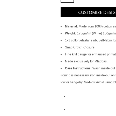
CUSTOMIZE DESI
Material:
Made from 100% cotton sin
Weight:
175gm/m² (White) 150gm/m²
1x1 cotton/elastane rib, Self-fabric 
Snap Crotch Closure.
Fine knit gauge for enhanced printabi
Made exclusively for Mlabbas.
Care Instructions:
Wash inside out wi
ironing is necessary, iron inside-out on
low or hang-dry. No-Nos: Avoid using b