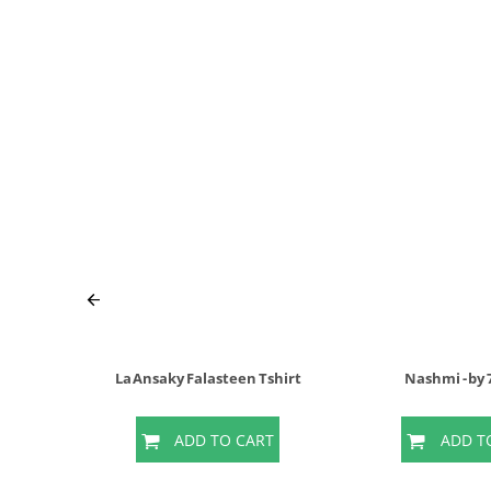
La Ansaky Falasteen Tshirt
Nashmi - by
T
ADD TO CART
ADD T