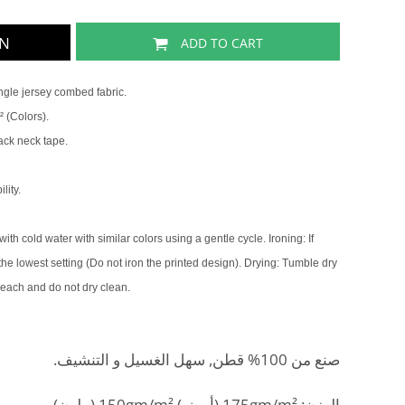
GN
ADD TO CART
gle jersey combed fabric.
 (Colors).
back neck tape.
lity.
th cold water with similar colors using a gentle cycle. Ironing: If
 the lowest setting (Do not iron the printed design). Drying: Tumble dry
leach and do not dry clean.
صنع من 100% قطن, سهل الغسيل و التنشيف.
الوزن: 175gm/m² (أبيض) 150gm/m² (ملون).