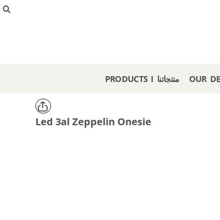
{CC} - {CN}
PRODUCTS I منتجاتنا
OUR DESIGNS I تصاميمنا
CREATE I صمم هنا
GET A STORE I احصل على متجر
OFFERS I عروض
PRODUCTS I منتجاتنا
LOGIN
REGISTER
CART: 0 ITEM
Led 3al Zeppelin Onesie
CURRENCY: