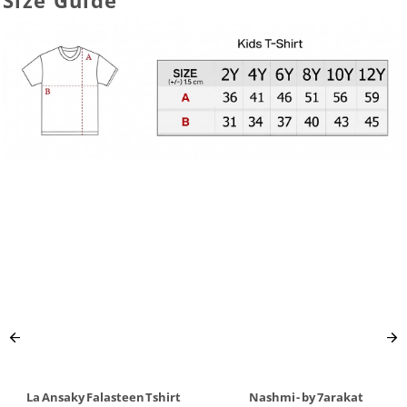
Size Guide
La Ansaky Falasteen Tshirt
Nashmi - by 7arakat