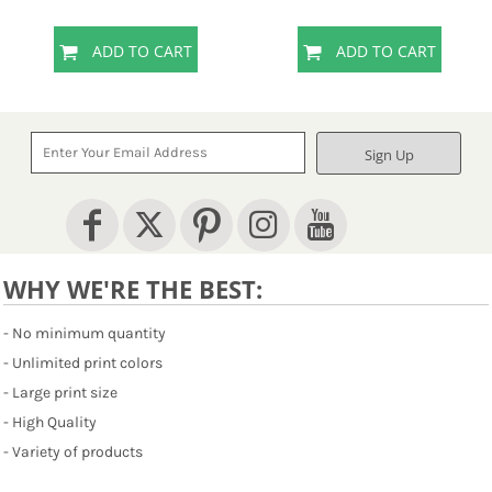
ADD TO CART
ADD TO CART
Sign Up
WHY WE'RE THE BEST:
- No minimum quantity
- Unlimited print colors
- Large print size
- High Quality
- Variety of products