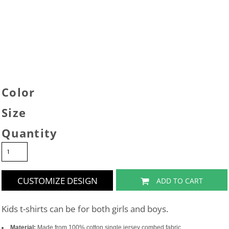
Color
Size
Quantity
CUSTOMIZE DESIGN
ADD TO CART
Kids t-shirts can be for both girls and boys.
Material:
Made from 100% cotton single jersey combed fabric.