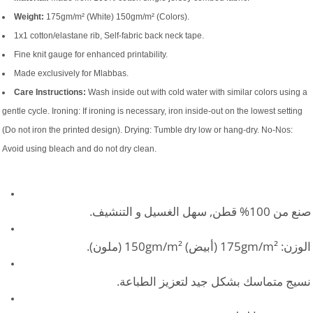
Weight:
175gm/m² (White) 150gm/m² (Colors).
1x1 cotton/elastane rib, Self-fabric back neck tape.
Fine knit gauge for enhanced printability.
Made exclusively for Mlabbas.
Care Instructions:
Wash inside out with cold water with similar colors using a
gentle cycle. Ironing: If ironing is necessary, iron inside-out on the lowest setting
(Do not iron the printed design). Drying: Tumble dry low or hang-dry. No-Nos:
Avoid using bleach and do not dry clean.
صنع من 100% قطن, سهل الغسيل و التنشيف.
الوزن: 175gm/m² (أبيض) 150gm/m² (ملون).
نسيج متماسك بشكل جيد لتعزيز الطباعة.