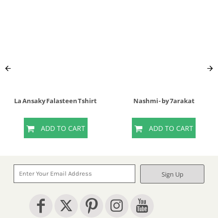
La Ansaky Falasteen Tshirt
Nashmi - by 7arakat
ADD TO CART
ADD TO CART
Sign Up