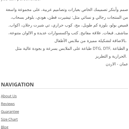
صمم وأبتكر تصميمك الخاص بعبارات وتصاميم عربية، على مجموعة واسعة
من المنتجات رجالي و نسائي مثل: تيشيرت قطن، هودي، بلوفر بسحاب،
قميص بولو، بلوزة كم طويل، مج، كوب حراري، تي شيرت رجلان، اكواب,
مناشف, قبعات, علاقة مفاتيح, كتب واكسسوارات عديدة و الالوان متنوعة،
بالاضاقة لتشكيلة مميزة من ملابس الأطفال.
طباعة على الملابس بسرعة و بجودة عالية مثل DTG, DTF, و الطباعة
الحرارية و التطريز.
عمان - الاردن
NAVIGATION
About Us
Reviews
Guarantee
Size Chart
Blog