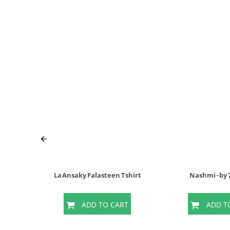
La Ansaky Falasteen Tshirt
Nashmi - by
T
ADD TO CART
ADD T