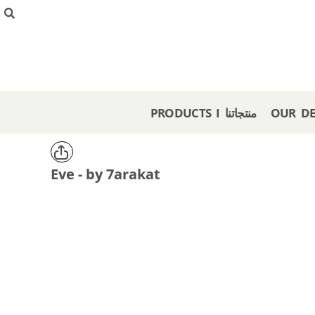
{CC} - {CN}
PRODUCTS I منتجاتنا
OUR DESIGNS I تصاميمنا
CREATE I صمم هنا
GET A STORE I احصل على متجر
OFFERS I عروض
PRODUCTS I منتجاتنا
LOGIN
REGISTER
CART: 0 ITEM
Eve - by 7arakat
CURRENCY: