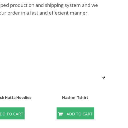
oped production and shipping system and we
our order in a fast and effecient manner.
ack Hatta Hoodies
Nashmi Tshirt
Na
DD TO CART
ADD TO CART