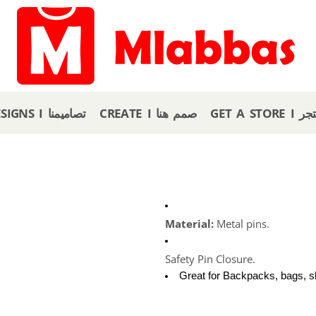
GET A
CREATE I صمم هنا
OUR DESIGNS I تصاميمنا
Material: 
Metal pins.
Safety Pin Closure.
Great for Backpacks, bags, sh