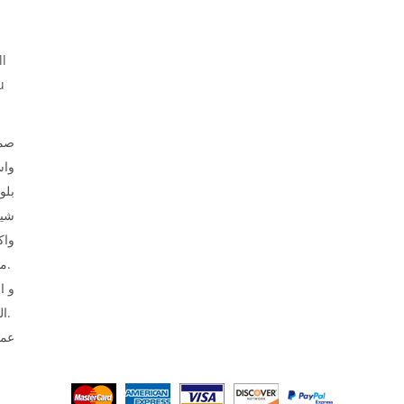
ll
u
صمم
وا،
بلو
شير
واك
ملابس الأطفال.
الحرارية و التطريز.
عما