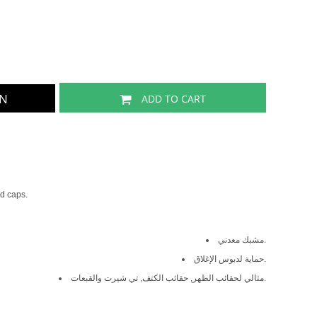
GN
ADD TO CART
nd caps.
مشبك معدني.
حماية لدبوس الإغلاق.
مثالي لحقائب الظهر, حقائب الكتف, تي شيرت والقبعات.