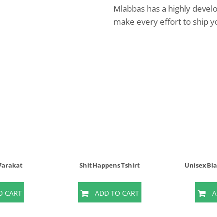
Mlabbas has a highly devel
make every effort to ship y
 7arakat
Shit Happens Tshirt
Unisex Bl
O CART
ADD TO CART
A