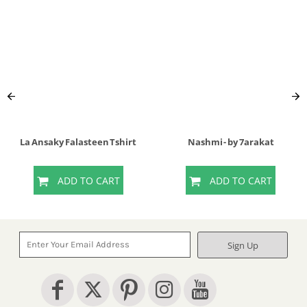
La Ansaky Falasteen Tshirt
Nashmi - by 7arakat
ADD TO CART
ADD TO CART
Sign Up