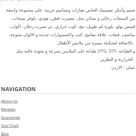
صمم وأبتكر تصميمك الخاص بعبارات وتصاميم عربية، على مجموعة واسعة
من المنتجات رجالي و نسائي مثل: تيشيرت قطن، هودي، بلوفر بسحاب،
قميص بولو، بلوزة كم طويل، مج، كوب حراري، تي شيرت رجلان، اكواب,
مناشف, قبعات, علاقة مفاتيح, كتب واكسسوارات عديدة و الالوان متنوعة،
بالاضاقة لتشكيلة مميزة من ملابس الأطفال.
طباعة على الملابس بسرعة و بجودة عالية مثل DTG, DTF, و الطباعة
الحرارية و التطريز.
عمان - الاردن
NAVIGATION
About Us
Reviews
Guarantee
Size Chart
Blog