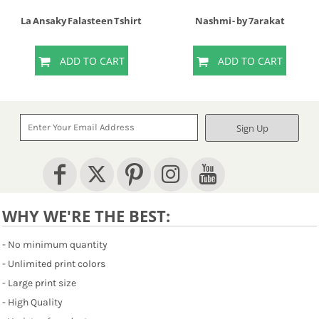
La Ansaky Falasteen Tshirt
Nashmi - by 7arakat
ADD TO CART
ADD TO CART
Sign Up
WHY WE'RE THE BEST:
- No minimum quantity
- Unlimited print colors
- Large print size
- High Quality