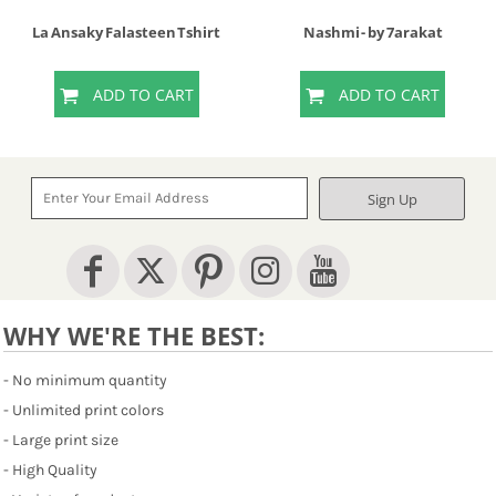
La Ansaky Falasteen Tshirt
Nashmi - by 7arakat
ADD TO CART
ADD TO CART
Sign Up
WHY WE'RE THE BEST:
- No minimum quantity
- Unlimited print colors
- Large print size
- High Quality