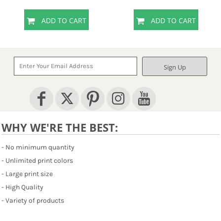
ADD TO CART
ADD TO CART
Sign Up
WHY WE'RE THE BEST:
- No minimum quantity
- Unlimited print colors
- Large print size
- High Quality
- Variety of products