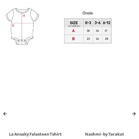
La Ansaky Falasteen Tshirt
Nashmi - by 7arakat