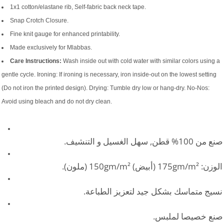
1x1 cotton/elastane rib, Self-fabric back neck tape.
Snap Crotch Closure.
Fine knit gauge for enhanced printability.
Made exclusively for Mlabbas.
Care Instructions:
Wash inside out with cold water with similar colors using a
gentle cycle. Ironing: If ironing is necessary, iron inside-out on the lowest setting
(Do not iron the printed design). Drying: Tumble dry low or hang-dry. No-Nos:
Avoid using bleach and do not dry clean.
صنع من 100% قطن, سهل الغسيل و التنشيف.
الوزن: 175gm/m² (أبيض) 150gm/m² (ملون).
نسيج متماسك بشكل جيد لتعزيز الطباعة.
صنع خصيصا لملبس.