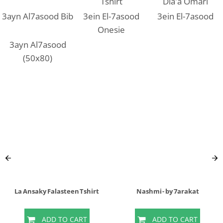
Tshirt
Dia'a Omari
3ayn Al7asood Bib
3ein El-7asood
3ein El-7asood
Onesie
3ayn Al7asood
(50x80)
La Ansaky Falasteen Tshirt
Nashmi - by 7arakat
ADD TO CART
ADD TO CART