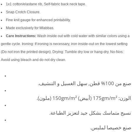
1x1 cotton/elastane rib, Self-fabric back neck tape.
Snap Crotch Closure.
Fine knit gauge for enhanced printability.
Made exclusively for Mlabbas.
Care Instructions:
Wash inside out with cold water with similar colors using a
gentle cycle. Ironing: If ironing is necessary, iron inside-out on the lowest setting
(Do not iron the printed design). Drying: Tumble dry low or hang-dry. No-Nos:
Avoid using bleach and do not dry clean.
صنع من 100% قطن, سهل الغسيل و التنشيف.
الوزن: 175gm/m² (أبيض) 150gm/m² (ملون).
نسيج متماسك بشكل جيد لتعزيز الطباعة.
صنع خصيصا لملبس.