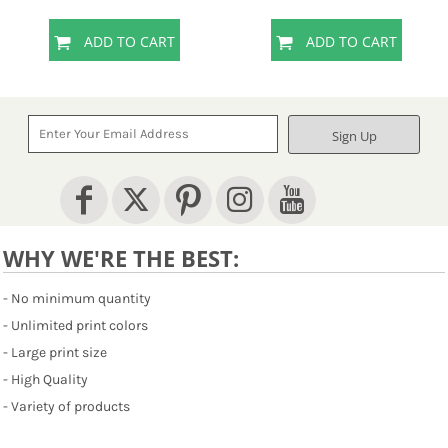
ADD TO CART
ADD TO CART
Sign Up
WHY WE'RE THE BEST:
- No minimum quantity
- Unlimited print colors
- Large print size
- High Quality
- Variety of products