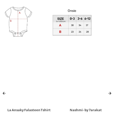
La Ansaky Falasteen Tshirt
Nashmi - by 7arakat