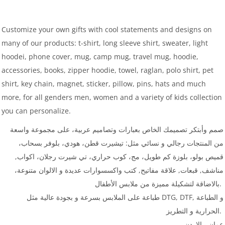
Customize your own gifts with cool statements and designs on
many of our products: t-shirt, long sleeve shirt, sweater, light
hoodei, phone cover, mug, camp mug, travel mug, hoodie,
accessories, books, zipper hoodie, towel, raglan, polo shirt, pet
shirt, key chain, magnet, sticker, pillow, pins, hats and much
more, for all genders men, women and a variety of kids collection
you can personalize.
صمم وأبتكر تصميمك الخاص بعبارات وتصاميم عربية، على مجموعة واسعة
من المنتجات رجالي و نسائي مثل: تيشيرت قطن، هودي، بلوفر بسحاب،
قميص بولو، بلوزة كم طويل، مج، كوب حراري، تي شيرت رجلان، اكواب,
مناشف, قبعات, علاقة مفاتيح, كتب واكسسوارات عديدة و الالوان متنوعة،
بالاضاقة لتشكيلة مميزة من ملابس الأطفال.
طباعة على الملابس بسرعة و بجودة عالية مثل DTG, DTF, و الطباعة
الحرارية و التطريز.
عمان - الاردن