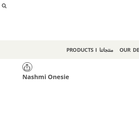
{CC} - {CN}
PRODUCTS I منتجاتنا
OUR DESIGNS I تصاميمنا
CREATE I صمم هنا
GET A STORE I احصل على متجر
OFFERS I عروض
PRODUCTS I منتجاتنا
LOGIN
REGISTER
CART: 0 ITEM
Nashmi Onesie
CURRENCY: