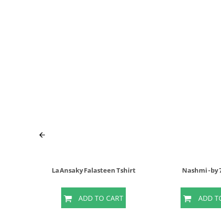
La Ansaky Falasteen Tshirt
Nashmi - by
T
ADD TO CART
ADD T