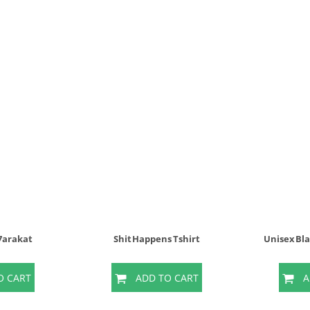
 7arakat
Shit Happens Tshirt
Unisex Bl
O CART
ADD TO CART
A