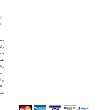
ll
u
صمم
وا،
بلو
شير
واك
ملابس الأطفال.
الحرارية و التطريز.
عما