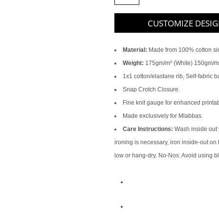
CUSTOMIZE DESI
Material:
Made from 100% cotton sin
Weight:
175gm/m² (White) 150gm/m²
1x1 cotton/elastane rib, Self-fabric 
Snap Crotch Closure.
Fine knit gauge for enhanced printabi
Made exclusively for Mlabbas.
Care Instructions:
Wash inside out wi
ironing is necessary, iron inside-out on
low or hang-dry. No-Nos: Avoid using b