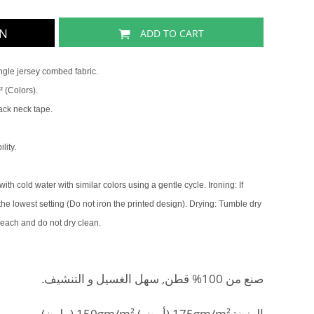
GN
ADD TO CART
gle jersey combed fabric.
 (Colors).
back neck tape.
lity.
th cold water with similar colors using a gentle cycle. Ironing: If
 the lowest setting (Do not iron the printed design). Drying: Tumble dry
leach and do not dry clean.
صنع من 100% قطن, سهل الغسيل و التنشيف.
الوزن: 175gm/m² (أبيض) 150gm/m² (ملون).