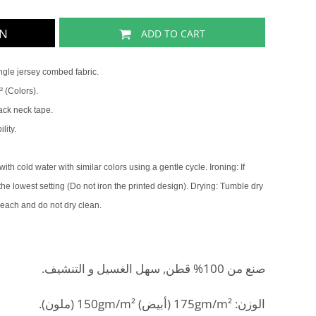
GN
ADD TO CART
gle jersey combed fabric.
 (Colors).
back neck tape.
lity.
th cold water with similar colors using a gentle cycle. Ironing: If
 the lowest setting (Do not iron the printed design). Drying: Tumble dry
leach and do not dry clean.
صنع من 100% قطن, سهل الغسيل و التنشيف.
الوزن: 175gm/m² (أبيض) 150gm/m² (ملون).