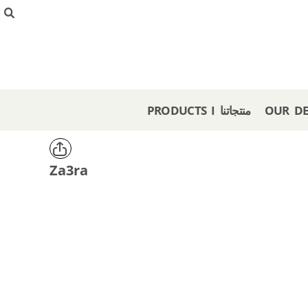
{CC} - {CN}
PRODUCTS I منتجاتنا
OUR DESIGNS I تصاميمنا
CREATE I صمم هنا
GET A STORE I احصل على متجر
OFFERS I عروض
PRODUCTS I منتجاتنا
LOGIN
REGISTER
CART: 0 ITEM
Za3ra
CURRENCY: