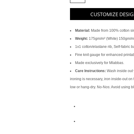
CUSTOMIZE DESI
Material:
Made from 100% cotton sin
Weight:
175gm/m² (White) 150gm/m²
1x1 cotton/elastane rib, Self-fabric 
Fine knit gauge for enhanced printabi
Made exclusively for Mlabbas.
Care Instructions:
Wash inside out wi
ironing is necessary, iron inside-out on
low or hang-dry. No-Nos: Avoid using b