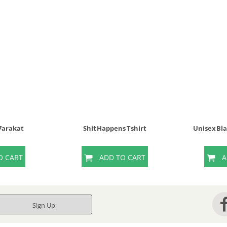
 7arakat
Shit Happens Tshirt
Unisex Bl
O CART
ADD TO CART
A
Sign Up