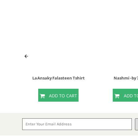
La Ansaky Falasteen Tshirt
Nashmi - by
T
ADD TO CART
ADD T