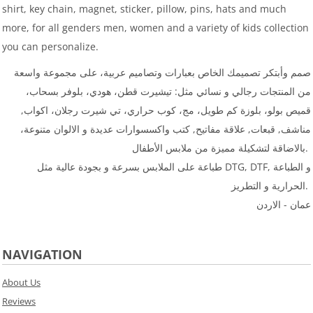
shirt, key chain, magnet, sticker, pillow, pins, hats and much
more, for all genders men, women and a variety of kids collection
you can personalize.
صمم وأبتكر تصميمك الخاص بعبارات وتصاميم عربية، على مجموعة واسعة
من المنتجات رجالي و نسائي مثل: تيشيرت قطن، هودي، بلوفر بسحاب،
قميص بولو، بلوزة كم طويل، مج، كوب حراري، تي شيرت رجلان، اكواب,
مناشف, قبعات, علاقة مفاتيح, كتب واكسسوارات عديدة و الالوان متنوعة،
بالاضاقة لتشكيلة مميزة من ملابس الأطفال.
طباعة على الملابس بسرعة و بجودة عالية مثل DTG, DTF, و الطباعة
الحرارية و التطريز.
عمان - الاردن
NAVIGATION
About Us
Reviews