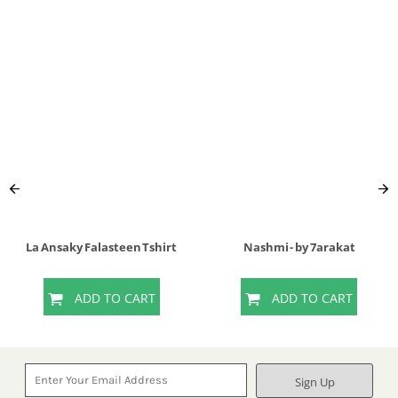
La Ansaky Falasteen Tshirt
Nashmi - by 7arakat
ADD TO CART
ADD TO CART
Sign Up