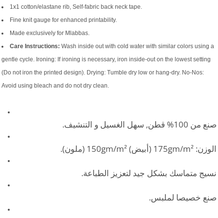
1x1 cotton/elastane rib, Self-fabric back neck tape.
Fine knit gauge for enhanced printability.
Made exclusively for Mlabbas.
Care Instructions:
Wash inside out with cold water with similar colors using a
gentle cycle. Ironing: If ironing is necessary, iron inside-out on the lowest setting
(Do not iron the printed design). Drying: Tumble dry low or hang-dry. No-Nos:
Avoid using bleach and do not dry clean.
صنع من 100% قطن, سهل الغسيل و التنشيف.
الوزن: 175gm/m² (أبيض) 150gm/m² (ملون).
نسيج متماسك بشكل جيد لتعزيز الطباعة.
صنع خصيصا لملبس.