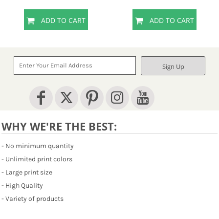
ADD TO CART
ADD TO CART
Sign Up
WHY WE'RE THE BEST:
- No minimum quantity
- Unlimited print colors
- Large print size
- High Quality
- Variety of products