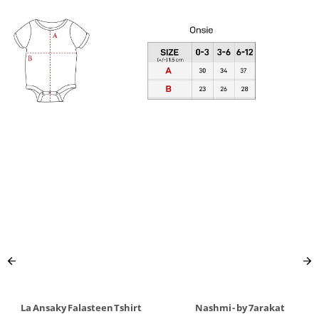
La Ansaky Falasteen Tshirt
Nashmi - by 7arakat