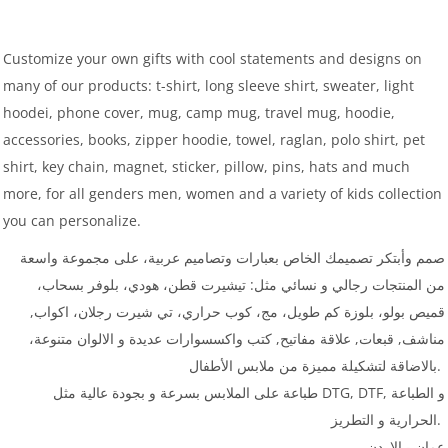
Customize your own gifts with cool statements and designs on
many of our products: t-shirt, long sleeve shirt, sweater, light
hoodei, phone cover, mug, camp mug, travel mug, hoodie,
accessories, books, zipper hoodie, towel, raglan, polo shirt, pet
shirt, key chain, magnet, sticker, pillow, pins, hats and much
more, for all genders men, women and a variety of kids collection
you can personalize.
صمم وأبتكر تصميمك الخاص بعبارات وتصاميم عربية، على مجموعة واسعة
من المنتجات رجالي و نسائي مثل: تيشيرت قطن، هودي، بلوفر بسحاب،
قميص بولو، بلوزة كم طويل، مج، كوب حراري، تي شيرت رجلان، اكواب,
مناشف, قبعات, علاقة مفاتيح, كتب واكسسوارات عديدة و الالوان متنوعة،
بالاضاقة لتشكيلة مميزة من ملابس الأطفال.
طباعة على الملابس بسرعة و بجودة عالية مثل DTG, DTF, و الطباعة
الحرارية و التطريز.
عمان - الاردن