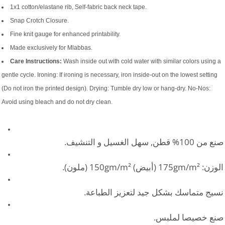
1x1 cotton/elastane rib, Self-fabric back neck tape.
Snap Crotch Closure.
Fine knit gauge for enhanced printability.
Made exclusively for Mlabbas.
Care Instructions:
Wash inside out with cold water with similar colors using a
gentle cycle. Ironing: If ironing is necessary, iron inside-out on the lowest setting
(Do not iron the printed design). Drying: Tumble dry low or hang-dry. No-Nos:
Avoid using bleach and do not dry clean.
صنع من 100% قطن, سهل الغسيل و التنشيف.
الوزن: 175gm/m² (أبيض) 150gm/m² (ملون).
نسيج متماسك بشكل جيد لتعزيز الطباعة.
صنع خصيصا لملبس.