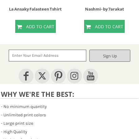
La Ansaky Falasteen Tshirt
Nashmi - by 7arakat
ADD TO CART
ADD TO CART
Sign Up
WHY WE'RE THE BEST:
- No minimum quantity
- Unlimited print colors
- Large print size
- High Quality