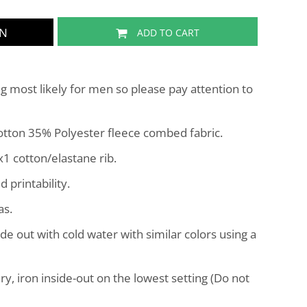
GN
ADD TO CART
g most likely for men so please pay attention to
tton 35% Polyester fleece combed fabric.
1 cotton/elastane rib.
 printability.
as.
de out with cold water with similar colors using a
ary, iron inside-out on the lowest setting (Do not