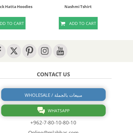
ack Hatta Hoodies
Nashmi Tshirt
Na
DD TO CART
ADD TO CART
CONTACT US
WHOLESALE / مبيعات بالجملة
WHATSAPP
+962-7-80-10-80-10
Online@mlabbas.com