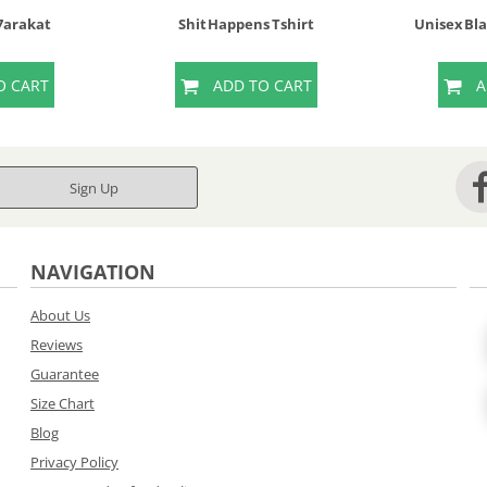
 7arakat
Shit Happens Tshirt
Unisex Bl
O CART
ADD TO CART
A
Sign Up
NAVIGATION
About Us
Reviews
Guarantee
Size Chart
Blog
Privacy Policy