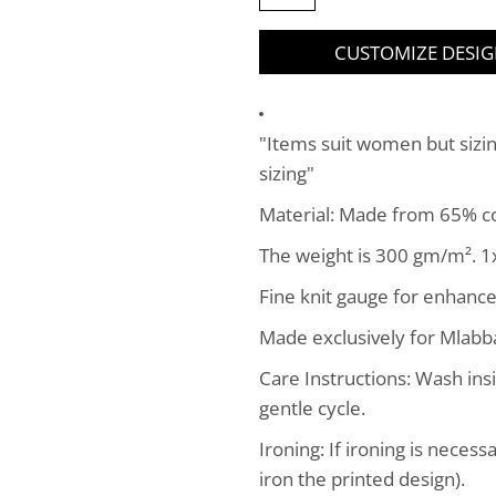
CUSTOMIZE DESI
"Items suit women but sizin
sizing"
Material: Made from 65% co
The weight is 300 gm/m². 1x
Fine knit gauge for enhanced
Made exclusively for Mlabb
Care Instructions: Wash insi
gentle cycle.
Ironing: If ironing is necess
iron the printed design).