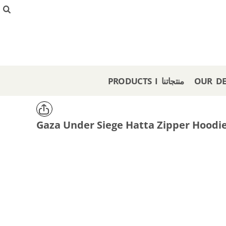
{CC} - {CN}
PRODUCTS I منتجاتنا
OUR DESIGNS I تصاميمنا
CREATE I صمم هنا
GET A STORE I احصل على متجر
OFFERS I عروض
PRODUCTS I منتجاتنا
LOGIN
REGISTER
CART: 0 ITEM
Gaza Under Siege Hatta Zipper Hoodi
CURRENCY: