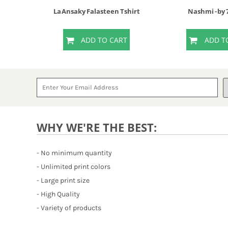
La Ansaky Falasteen Tshirt
Nashmi - by
T
ADD TO CART
ADD T
WHY WE'RE THE BEST:
- No minimum quantity
- Unlimited print colors
- Large print size
- High Quality
- Variety of products