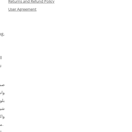
Returns and Refund Policy
User Agreement
ug,
ll
u
صمم
وا،
بلو
شير
واك
ملابس الأطفال.