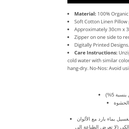
Material:
100% Organic
Soft Cotton Linen Pillow
Approximately 30cm x 30
Zipper on one side to re
Digitally Printed Designs
Care Instructions:
Unzi
cold water with similar colo
hang-dry. No-Nos: Avoid usi
سيل بماء بارد مع الألوان
لكي (لا تعرض الطباعة إلى