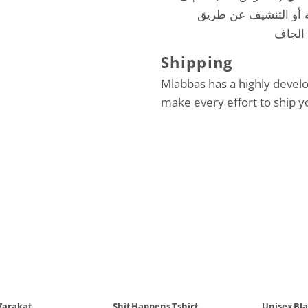
ية أو التنشيف عن طريق
Shipping
Mlabbas has a highly devel
make every effort to ship y
 7arakat
Shit Happens Tshirt
Unisex Bl