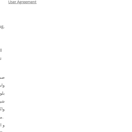
User Agreement
ug,
ll
u
صمم
وا،
بلو
شير
واك
ملابس الأطفال.