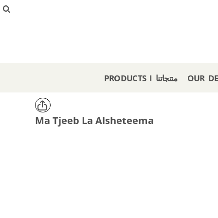
{CC} - {CN}
PRODUCTS I منتجاتنا
OUR DESIGNS I تصاميمنا
CREATE I صمم هنا
GET A STORE I احصل على متجر
OFFERS I عروض
PRODUCTS I منتجاتنا
LOGIN
REGISTER
CART: 0 ITEM
Ma Tjeeb La Alsheteema
CURRENCY: