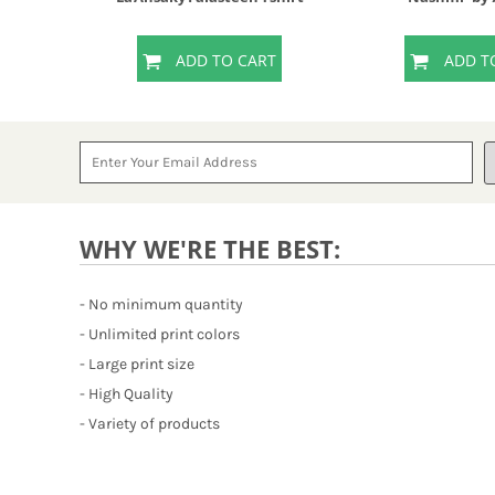
T
ADD TO CART
ADD T
WHY WE'RE THE BEST:
- No minimum quantity
- Unlimited print colors
- Large print size
- High Quality
- Variety of products