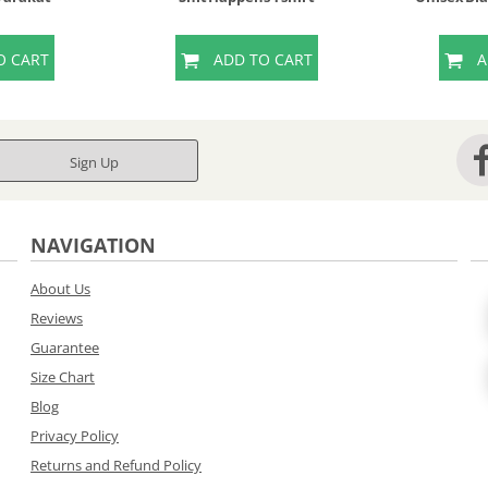
O CART
ADD TO CART
A
Sign Up
NAVIGATION
About Us
Reviews
Guarantee
Size Chart
Blog
Privacy Policy
Returns and Refund Policy