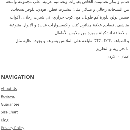
صمم وأبتكر تصميمك الخاص بعبارات وتصاميم عربية، على مجموعة واسعة
من المنتجات رجالي و نسائي مثل: تيشيرت قطن، هودي، بلوفر بسحاب،
قميص بولو، بلوزة كم طويل، مج، كوب حراري، تي شيرت رجلان، اكواب,
مناشف, قبعات, علاقة مفاتيح, كتب واكسسوارات عديدة و الالوان متنوعة،
بالاضاقة لتشكيلة مميزة من ملابس الأطفال.
طباعة على الملابس بسرعة و بجودة عالية مثل DTG, DTF, و الطباعة
الحرارية و التطريز.
عمان - الاردن
NAVIGATION
About Us
Reviews
Guarantee
Size Chart
Blog
Privacy Policy