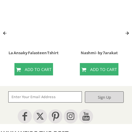
La Ansaky Falasteen Tshirt
Nashmi - by 7arakat
ADD TO CART
ADD TO CART
Sign Up